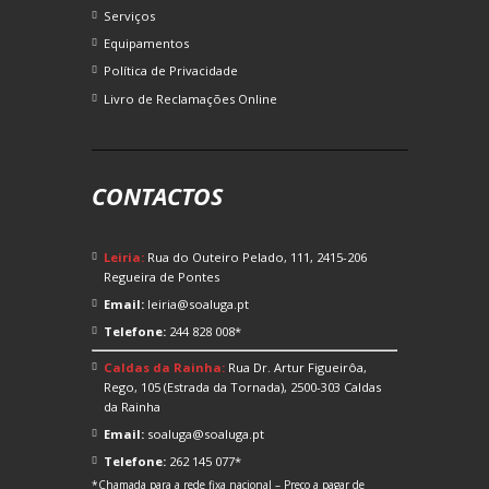
Serviços
Equipamentos
Política de Privacidade
Livro de Reclamações Online
CONTACTOS
Leiria:
Rua do Outeiro Pelado, 111, 2415-206
Regueira de Pontes
Email:
leiria@soaluga.pt
Telefone:
244 828 008*
Caldas da Rainha:
Rua Dr. Artur Figueirôa,
Rego, 105 (Estrada da Tornada), 2500-303 Caldas
da Rainha
Email:
soaluga@soaluga.pt
Telefone:
262 145 077*
*Chamada para a rede fixa nacional – Preço a pagar de