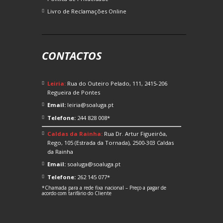
Livro de Reclamações Online
CONTACTOS
Leiria:
Rua do Outeiro Pelado, 111, 2415-206
Regueira de Pontes
Email:
leiria@soaluga.pt
Telefone:
244 828 008*
Caldas da Rainha:
Rua Dr. Artur Figueirôa,
Rego, 105 (Estrada da Tornada), 2500-303 Caldas
da Rainha
Email:
soaluga@soaluga.pt
Telefone:
262 145 077*
*Chamada para a rede fixa nacional – Preço a pagar de
acordo com tarifário do Cliente