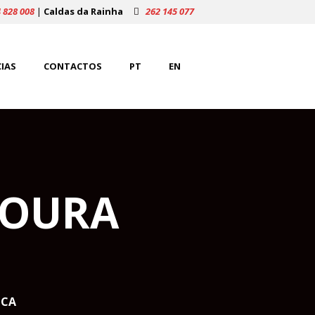
 828 008
|
Caldas da Rainha
262 145 077
IAS
CONTACTOS
PT
EN
SOURA
ICA