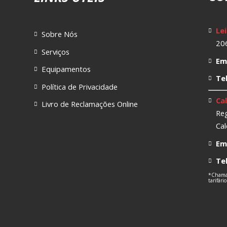
Lei
Sobre Nós
206
Serviços
Ema
Equipamentos
Te
Política de Privacidade
Cal
Livro de Reclamações Online
Reg
Cal
Ema
Te
*Chamad
tarifári