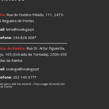
ria:
Rua do Outeiro Pelado, 111, 2415-
 Regueira de Pontes
il:
leiria@soaluga.pt
lefone:
244 828 008*
das da Rainha:
Rua Dr. Artur Figueirôa,
o, 105 (Estrada da Tornada), 2500-303
das da Rainha
il:
soaluga@soaluga.pt
lefone:
262 145 077*
a para a rede fixa nacional – Preço a pagar de acordo com
o do Cliente