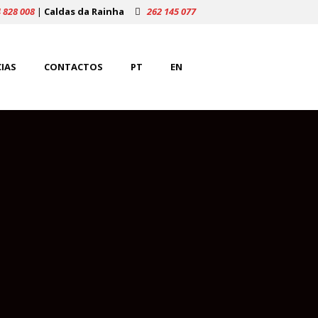
 828 008
|
Caldas da Rainha
262 145 077
IAS
CONTACTOS
PT
EN