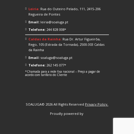
Leiria:
Rua do Outeiro Pelado, 111, 2415-206
Regueira de Pontes
Email:
leiria@soaluga.pt
Telefone:
244 828 008*
Caldas da Rainha:
Rua Dr. Artur Figueirôa,
Rego, 105 (Estrada da Tornada), 2500-303 Caldas
da Rainha
Email:
soaluga@soaluga.pt
Telefone:
262 145 077*
*Chamada para a rede fixa nacional – Preço a pagar de
acordo com tarifário do Cliente
SOALUGA© 2026 All Rights Reserved
Privacy Policy.
Proudly powered by