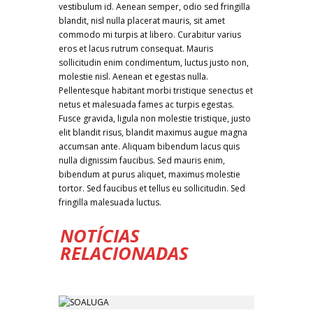
vestibulum id. Aenean semper, odio sed fringilla
blandit, nisl nulla placerat mauris, sit amet
commodo mi turpis at libero. Curabitur varius
eros et lacus rutrum consequat. Mauris
sollicitudin enim condimentum, luctus justo non,
molestie nisl. Aenean et egestas nulla.
Pellentesque habitant morbi tristique senectus et
netus et malesuada fames ac turpis egestas.
Fusce gravida, ligula non molestie tristique, justo
elit blandit risus, blandit maximus augue magna
accumsan ante. Aliquam bibendum lacus quis
nulla dignissim faucibus. Sed mauris enim,
bibendum at purus aliquet, maximus molestie
tortor. Sed faucibus et tellus eu sollicitudin. Sed
fringilla malesuada luctus.
NOTÍCIAS
RELACIONADAS