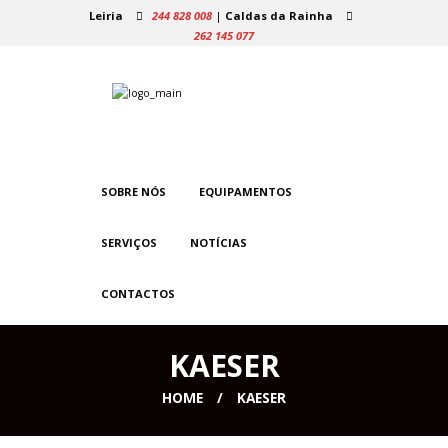
Leiria
244 828 008
|
Caldas da Rainha
262 145 077
SOBRE NÓS
EQUIPAMENTOS
SERVIÇOS
NOTÍCIAS
CONTACTOS
KAESER
HOME
KAESER