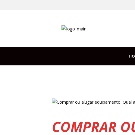
HO
esa...
COMPRAR OU