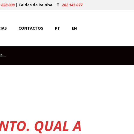
 828 008
|
Caldas da Rainha
262 145 077
IAS
CONTACTOS
PT
EN
...
NTO. QUAL A