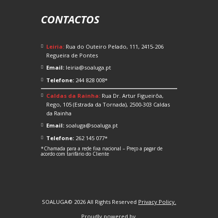
CONTACTOS
Leiria:
Rua do Outeiro Pelado, 111, 2415-206
Regueira de Pontes
Email:
leiria@soaluga.pt
Telefone:
244 828 008*
Caldas da Rainha:
Rua Dr. Artur Figueirôa,
Rego, 105 (Estrada da Tornada), 2500-303 Caldas
da Rainha
Email:
soaluga@soaluga.pt
Telefone:
262 145 077*
*Chamada para a rede fixa nacional – Preço a pagar de
acordo com tarifário do Cliente
SOALUGA© 2026 All Rights Reserved
Privacy Policy.
Proudly powered by