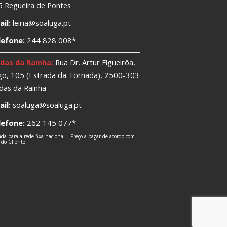
 Regueira de Pontes
il:
leiria@soaluga.pt
lefone:
244 828 008*
das da Rainha:
Rua Dr. Artur Figueirôa,
o, 105 (Estrada da Tornada), 2500-303
das da Rainha
il:
soaluga@soaluga.pt
lefone:
262 145 077*
a para a rede fixa nacional – Preço a pagar de acordo com
o do Cliente