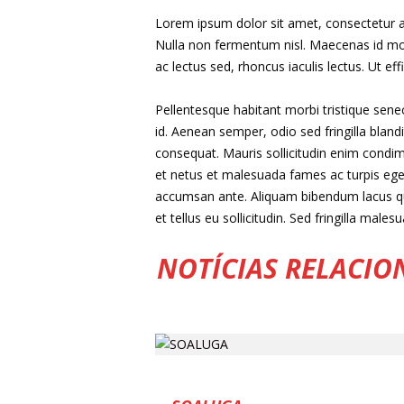
Lorem ipsum dolor sit amet, consectetur adi
Nulla non fermentum nisl. Maecenas id molest
ac lectus sed, rhoncus iaculis lectus. Ut ef
Pellentesque habitant morbi tristique sene
id. Aenean semper, odio sed fringilla bland
consequat. Mauris sollicitudin enim condim
et netus et malesuada fames ac turpis eges
accumsan ante. Aliquam bibendum lacus qui
et tellus eu sollicitudin. Sed fringilla males
NOTÍCIAS RELACIO