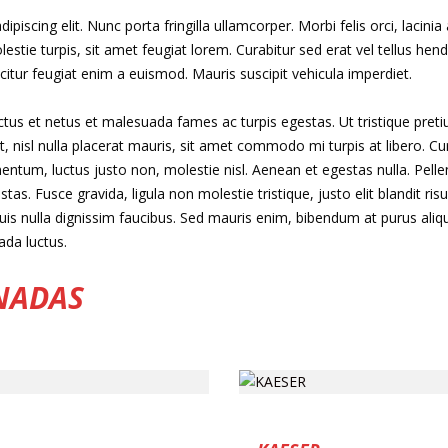
piscing elit. Nunc porta fringilla ullamcorper. Morbi felis orci, lacin
ie turpis, sit amet feugiat lorem. Curabitur sed erat vel tellus hendrer
ficitur feugiat enim a euismod. Mauris suscipit vehicula imperdiet.
ctus et netus et malesuada fames ac turpis egestas. Ut tristique pret
it, nisl nulla placerat mauris, sit amet commodo mi turpis at libero. Cu
entum, luctus justo non, molestie nisl. Aenean et egestas nulla. Pell
tas. Fusce gravida, ligula non molestie tristique, justo elit blandit 
s nulla dignissim faucibus. Sed mauris enim, bibendum at purus aliq
uada luctus.
NADAS