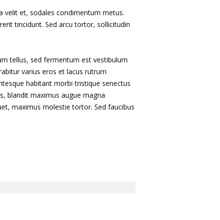
ia a velit et, sodales condimentum metus.
it tincidunt. Sed arcu tortor, sollicitudin
ium tellus, sed fermentum est vestibulum
rabitur varius eros et lacus rutrum
entesque habitant morbi tristique senectus
risus, blandit maximus augue magna
uet, maximus molestie tortor. Sed faucibus