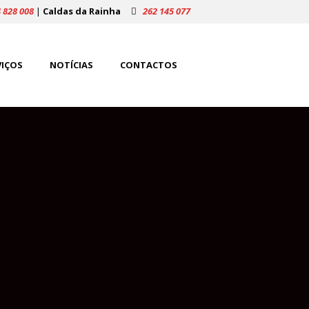
 828 008
|
Caldas da Rainha
262 145 077
VIÇOS
NOTÍCIAS
CONTACTOS