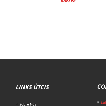
KAESER
CO
LINKS ÚTEIS
Lei
Sobre Nós