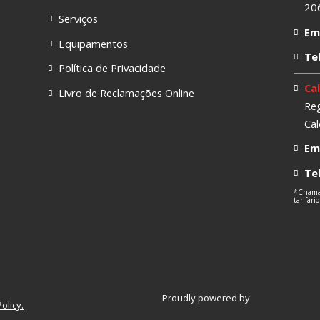
206
Serviços
Ema
Equipamentos
Te
Política de Privacidade
Cal
Livro de Reclamações Online
Reg
Cal
Ema
Te
*Chamad
tarifári
Proudly powered by
olicy.