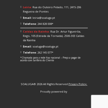
Leiria:
Rua do Outeiro Pelado, 111, 2415-206
Regueira de Pontes
Email:
leiria@soaluga.pt
Telefone:
244 828 008*
Caldas da Rainha:
Rua Dr. Artur Figueirôa,
Rego, 105 (Estrada da Tornada), 2500-303 Caldas
da Rainha
Email:
soaluga@soaluga.pt
Telefone:
262 145 077*
*Chamada para a rede fixa nacional – Preço a pagar de
acordo com tarifário do Cliente
SOALUGA© 2026 All Rights Reserved
Privacy Policy.
Proudly powered by