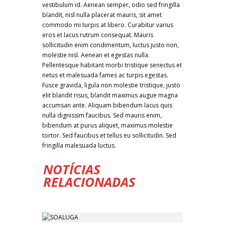
vestibulum id. Aenean semper, odio sed fringilla
blandit, nisl nulla placerat mauris, sit amet
commodo mi turpis at libero. Curabitur varius
eros et lacus rutrum consequat. Mauris
sollicitudin enim condimentum, luctus justo non,
molestie nisl. Aenean et egestas nulla.
Pellentesque habitant morbi tristique senectus et
netus et malesuada fames ac turpis egestas.
Fusce gravida, ligula non molestie tristique, justo
elit blandit risus, blandit maximus augue magna
accumsan ante. Aliquam bibendum lacus quis
nulla dignissim faucibus. Sed mauris enim,
bibendum at purus aliquet, maximus molestie
tortor. Sed faucibus et tellus eu sollicitudin. Sed
fringilla malesuada luctus.
NOTÍCIAS
RELACIONADAS